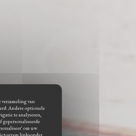
de verzameling van
eerd. Andere optionele
gatie te analyseren,
of gepersonaliseerde
ersonaliseer' om uw
pictogram linksonder