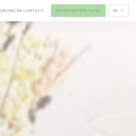
EGROND EN CONTACT
RESERVEER EEN TAFEL
NL
N NIEUW VENSTER))
N EEN NIEUW VENSTER))