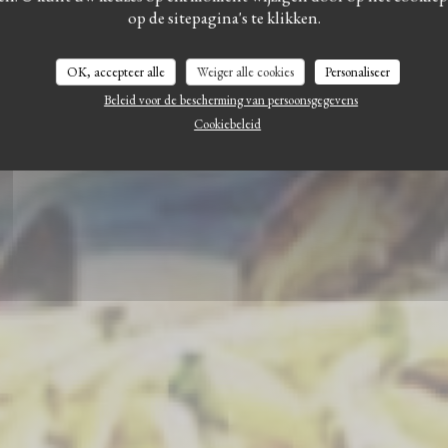
I Belli di Napoli
op de sitepagina's te klikken.
OK, accepteer alle
Weiger alle cookies
Personaliseer
RESERVEER EEN TAFEL
Beleid voor de bescherming van persoonsgegevens
Cookiebeleid