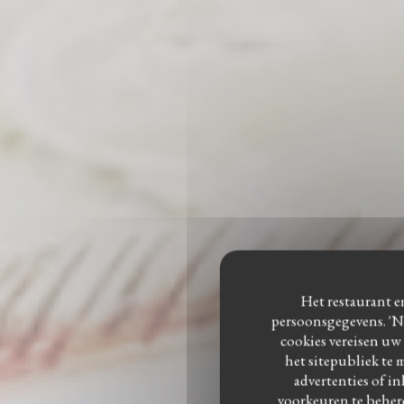
Het restaurant en
persoonsgegevens. 'No
cookies vereisen uw
het sitepubliek te 
advertenties of in
voorkeuren te beher