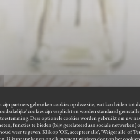
 zijn partners gebruiken cookies op deze site, wat kan leiden tot 
odzakelijke' cookies zijn verplicht en worden standaard geïnstall
 toestemming. Deze optionele cookies worden gebruikt om uw navi
meten, functies te bieden (bijv. gerelateerd aan sociale netwerken) 
houd weer te geven. Klik op 'OK, accepteer alle', 'Weiger alle' of 'P
TRADITIONEEL RESTAURANT
•
SCEAUX
en. U kunt uw keuzes op elk moment wijzigen door op het cookie