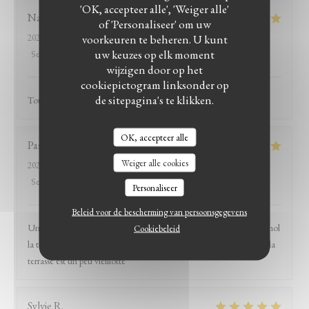
'OK, accepteer alle', 'Weiger alle'
Natali
D
of 'Personaliseer' om uw
voorkeuren te beheren. U kunt
2026-06-18
- 19:30 - Gasten 3
uw keuzes op elk moment
Service
:
5
/5
Atmosfeer
:
5
/5
Keuken
:
5
/5
Kwaliteit / Prijs
:
5
/5
wijzigen door op het
cookiepictogram linksonder op
de sitepagina's te klikken.
Toujours très bon Plats copieux et délicieux
OK, accepteer alle
Pascal
A
Weiger alle cookies
2026-06-07
- 12:30 - Gasten 4
Service
:
5
/5
Atmosfeer
:
5
/5
Keuken
:
5
/5
Kwaliteit / Prijs
:
5
/5
Personaliseer
Beleid voor de bescherming van persoonsgegevens
Un accueil chaleureux des plats goûteux et généreux Seul petit bémol
Cookiebeleid
la terrasse est un peu vieillotte Une bonne adresse Seul petit bemol la
terrasse est un peu vieillotte
Sylvie
R