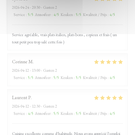
2026-04-24
- 20:30 - Gasten 2
Service
:
5
/5
Atmosfeer
:
4
/5
Keuken
:
5
/5
Kwaliteit / Prijs
:
4
/5
Service agréable, vrais plats italien, plats bons , copieux et frais ( un
tout petit peu trop salé cette fois )
Corinne
M
2026-04-12
- 13:00 - Gasten 2
Service
:
5
/5
Atmosfeer
:
5
/5
Keuken
:
5
/5
Kwaliteit / Prijs
:
4
/5
Laurent
P
2026-04-12
- 12:30 - Gasten 2
Service
:
4
/5
Atmosfeer
:
5
/5
Keuken
:
5
/5
Kwaliteit / Prijs
:
4
/5
Cuisine excellente comme d'habitude. Nous avons apprécié l'emploi