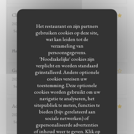
Claire
C
2026-07-18
- 20:30 - Gasten 2
Het restaurant en zijn partners
Service
:
5
/5
Atmosfeer
:
5
/5
Keuken
:
5
/5
Kwaliteit / Prijs
:
5
/5
gebruiken cookies op deze site,
wat kan leiden tot de
verzameling van
Plats copieux et savoureux Service attentionné
persoonsgegevens.
'Noodzakelijke' cookies zijn
verplicht en worden standaard
Goupillon
C
geïnstalleerd. Andere optionele
cookies vereisen uw
2026-07-04
- 12:30 - Gasten 3
toestemming. Deze optionele
Service
:
4
/5
Atmosfeer
:
3
/5
Keuken
:
4
/5
Kwaliteit / Prijs
:
3
/5
cookies worden gebruikt om uw
navigatie te analyseren, het
sitepubliek te meten, functies te
Adina
L
bieden (bijv. gerelateerd aan
2026-07-03
- 20:00 - Gasten 2
sociale netwerken) of
Service
:
5
/5
Atmosfeer
:
5
/5
Keuken
:
5
/5
Kwaliteit / Prijs
:
5
/5
gepersonaliseerde advertenties
of inhoud weer te geven. Klik op