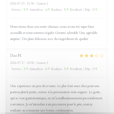
2026-07-25
- 21:30 - Gasten 2
Service
:
5
/5
Atmosfeer
:
4
/5
Keuken
:
5
/5
Kwaliteit / Prijs
:
5
/5
Nous étions deux avis notre chienne, nous avons été super bien
accueillis et nous sommes régalés Gérante adorable Une agréable
surprise ! Des plats délicieux avec des ingrédients de qualité
Dao
N
2026-07-17
- 20:30 - Gasten 2
Service
:
3
/5
Atmosfeer
:
2
/5
Keuken
:
3
/5
Kwaliteit / Prijs
:
3
/5
Une expérience un peu décevante. Le plat était assez cher pour une
portion plutôt petite, même si la présentation était soignée. Le goût,
qui se veut gastronomique, ne m’a malheureusement pas totalement
convaincu. Je m’attendais à un peu mieux pour le prix, mais je
souhaite au restaurant une bonne continuation.