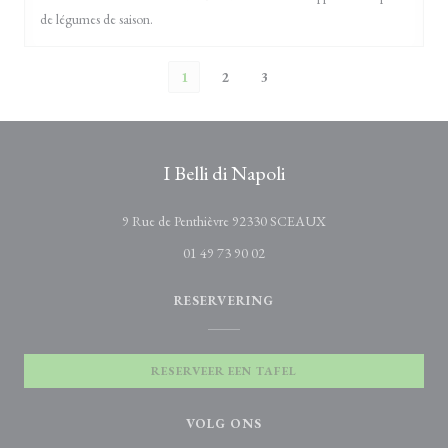
de légumes de saison.
1
2
3
I Belli di Napoli
((opent in een nieuw v
9 Rue de Penthièvre 92330 SCEAUX
01 49 73 90 02
RESERVERING
RESERVEER EEN TAFEL
VOLG ONS