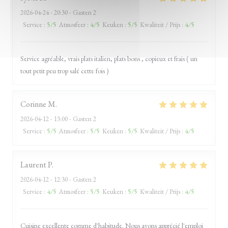
2026-04-24
- 20:30 - Gasten 2
Service
:
5
/5
Atmosfeer
:
4
/5
Keuken
:
5
/5
Kwaliteit / Prijs
:
4
/5
Service agréable, vrais plats italien, plats bons , copieux et frais ( un
tout petit peu trop salé cette fois )
Corinne
M
2026-04-12
- 13:00 - Gasten 2
Service
:
5
/5
Atmosfeer
:
5
/5
Keuken
:
5
/5
Kwaliteit / Prijs
:
4
/5
Laurent
P
2026-04-12
- 12:30 - Gasten 2
Service
:
4
/5
Atmosfeer
:
5
/5
Keuken
:
5
/5
Kwaliteit / Prijs
:
4
/5
Cuisine excellente comme d'habitude. Nous avons apprécié l'emploi