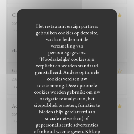
Claire
C
2026-07-18
- 20:30 - Gasten 2
Het restaurant en zijn partners
Service
:
5
/5
Atmosfeer
:
5
/5
Keuken
:
5
/5
Kwaliteit / Prijs
:
5
/5
gebruiken cookies op deze site,
wat kan leiden tot de
verzameling van
Plats copieux et savoureux Service attentionné
persoonsgegevens.
'Noodzakelijke' cookies zijn
verplicht en worden standaard
Goupillon
C
geïnstalleerd. Andere optionele
cookies vereisen uw
2026-07-04
- 12:30 - Gasten 3
toestemming. Deze optionele
Service
:
4
/5
Atmosfeer
:
3
/5
Keuken
:
4
/5
Kwaliteit / Prijs
:
3
/5
cookies worden gebruikt om uw
navigatie te analyseren, het
sitepubliek te meten, functies te
Adina
L
bieden (bijv. gerelateerd aan
2026-07-03
- 20:00 - Gasten 2
sociale netwerken) of
Service
:
5
/5
Atmosfeer
:
5
/5
Keuken
:
5
/5
Kwaliteit / Prijs
:
5
/5
gepersonaliseerde advertenties
of inhoud weer te geven. Klik op