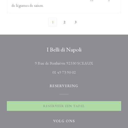
de légumes de saison.
1
2
3
I Belli di Napoli
((opent in een nieuw v
9 Rue de Penthièvre 92330 SCEAUX
01 49 73 90 02
RESERVERING
RESERVEER EEN TAFEL
VOLG ONS