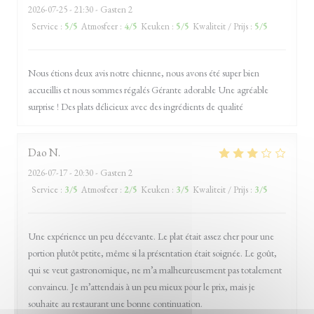
2026-07-25
- 21:30 - Gasten 2
Service
:
5
/5
Atmosfeer
:
4
/5
Keuken
:
5
/5
Kwaliteit / Prijs
:
5
/5
Nous étions deux avis notre chienne, nous avons été super bien
accueillis et nous sommes régalés Gérante adorable Une agréable
surprise ! Des plats délicieux avec des ingrédients de qualité
Dao
N
2026-07-17
- 20:30 - Gasten 2
Service
:
3
/5
Atmosfeer
:
2
/5
Keuken
:
3
/5
Kwaliteit / Prijs
:
3
/5
Une expérience un peu décevante. Le plat était assez cher pour une
portion plutôt petite, même si la présentation était soignée. Le goût,
qui se veut gastronomique, ne m’a malheureusement pas totalement
convaincu. Je m’attendais à un peu mieux pour le prix, mais je
souhaite au restaurant une bonne continuation.