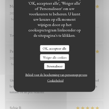
'OK, accepteer alle', 'Weiger alle'
Natali
D
of 'Personaliseer' om uw
voorkeuren te beheren. U kunt
2026-06-18
- 19:30 - Gasten 3
uw keuzes op elk moment
Service
:
5
/5
Atmosfeer
:
5
/5
Keuken
:
5
/5
Kwaliteit / Prijs
:
5
/5
wijzigen door op het
cookiepictogram linksonder op
de sitepagina's te klikken.
Toujours très bon Plats copieux et délicieux
OK, accepteer alle
Pascal
A
Weiger alle cookies
2026-06-07
- 12:30 - Gasten 4
Service
:
5
/5
Atmosfeer
:
5
/5
Keuken
:
5
/5
Kwaliteit / Prijs
:
5
/5
Personaliseer
Beleid voor de bescherming van persoonsgegevens
Un accueil chaleureux des plats goûteux et généreux Seul petit bémol
Cookiebeleid
la terrasse est un peu vieillotte Une bonne adresse Seul petit bemol la
terrasse est un peu vieillotte
Sylvie
R