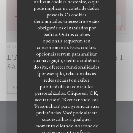
utilizam cookies neste site, o que
pode implicar na coleta de dados
pessoais. Os cookies
denominados «necessários» são
AVALIAR —
€49.00
obrigatórios e instalados por
padrão. Outros cookies
opcionais requerem seu
consentimento. Esses cookies
O 14/02/2025 DO 19H30 NO 23H30
opcionais servem para analisar
L'AMOUR À LA NAPOLITAINE I
sua navegação, medir a audiência
SAINT VALENTIN 2025
do site, oferecer funcionalidades
(por exemplo, relacionadas às
redes sociais) ou exibir
publicidade ou conteúdos
((ABRE NUMA NOVA JANELA))
MAIS INFORMAÇÕES
personalizados. Clique em 'OK,
aceitar tudo', 'Recusar tudo' ou
'Personalizar' para gerenciar suas
preferências. Você pode alterar
I Belli di Napoli
suas escolhas a qualquer
momento clicando no ícone de
((abre numa nova jane
9 Rue de Penthièvre 92330 SCEAUX
cookie no canto inferior