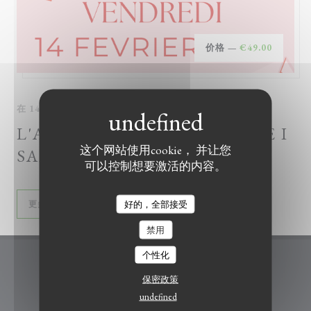
价格 —
€49.00
在 14/02/2025 从 19H30 到 23H30
L'AMOUR À LA NAPOLITAINE I
这个网站使用cookie， 并让您
SAINT VALENTIN 2025
可以控制想要激活的内容。
((在新窗口中打开))
好的，全部接受
更多信息
禁用
个性化
I Belli di Napoli
保密政策
undefined
((在新窗口中打开))
9 Rue de Penthièvre 92330 SCEAUX