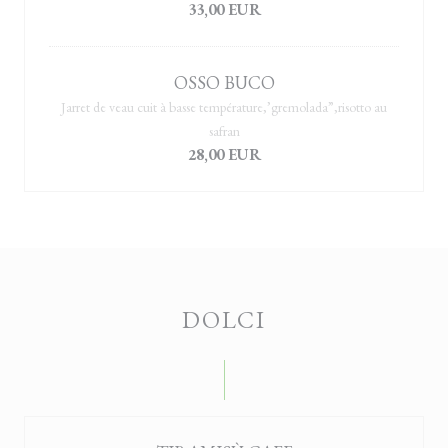
33,00 EUR
OSSO BUCO
Jarret de veau cuit à basse température,’gremolada”,risotto au
safran
28,00 EUR
DOLCI