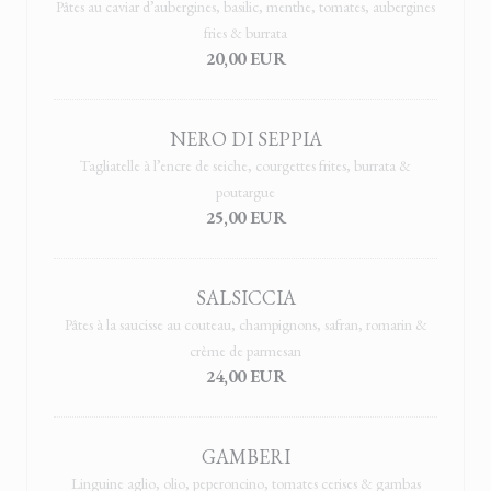
Pâtes au caviar d’aubergines, basilic, menthe, tomates, aubergines
fries & burrata
20,00 EUR
NERO DI SEPPIA
Tagliatelle à l’encre de seiche, courgettes frites, burrata &
poutargue
25,00 EUR
SALSICCIA
Pâtes à la saucisse au couteau, champignons, safran, romarin &
crème de parmesan
24,00 EUR
GAMBERI
Linguine aglio, olio, peperoncino, tomates cerises & gambas