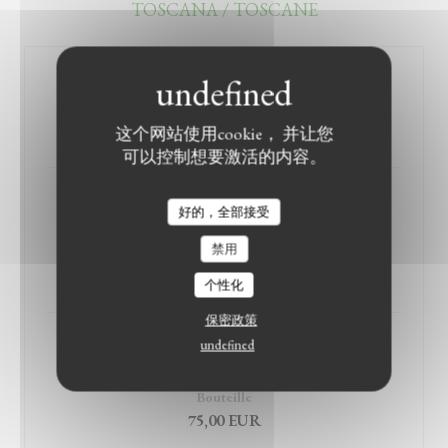
TOSCANA / TOSCANE
ROSSO TOSCANA
Bouteille
Verre
30,00 EUR
7,00 EUR
这个网站使用cookie， 并让您
可以控制想要激活的内容。
CASTELLO DI QUERCETO
好的，全部接受
RISERVA CHIANTI
禁用
Bouteille
55,00 EUR
个性化
保密政策
undefined
GUADO AL TASSO
Il BRUCIATO BOLGHERI
Bouteille
75,00 EUR