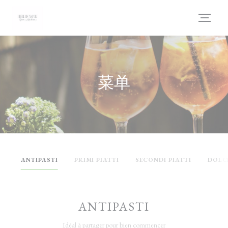
Cookie管理面板
菜单
ANTIPASTI
PRIMI PIATTI
SECONDI PIATTI
DOLC
ANTIPASTI
Idéal à partager pour bien commencer