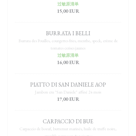
过敏原清单
15,00 EUR
BURRATA I BELLI
Burrata des Pouilles, courgettes fries, menthe, speck, crème de
tomates cerises jaunes
过敏原清单
16,00 EUR
PIATTO DI SAN DANIELE AOP
Jambon cru "San Daniele" affiné 24 mois
17,00 EUR
CARPACCIO DI BUE
Carpaccio de boeuf, butternut marinés, huile de truffe noire,