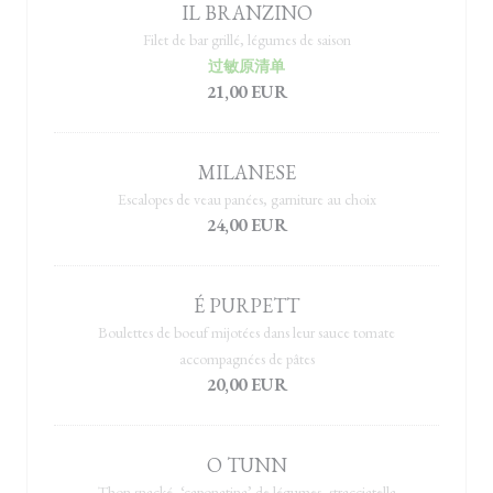
IL BRANZINO
Filet de bar grillé, légumes de saison
过敏原清单
21,00 EUR
MILANESE
Escalopes de veau panées, garniture au choix
24,00 EUR
É PURPETT
Boulettes de boeuf mijotées dans leur sauce tomate
accompagnées de pâtes
20,00 EUR
O TUNN
Thon snacké, ‘caponatina’ de légumes, stracciatella