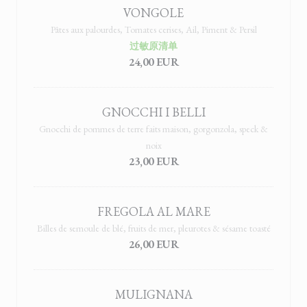
VONGOLE
Pâtes aux palourdes, Tomates cerises, Ail, Piment & Persil
过敏原清单
24,00 EUR
GNOCCHI I BELLI
Gnocchi de pommes de terre faits maison, gorgonzola, speck &
noix
23,00 EUR
FREGOLA AL MARE
Billes de semoule de blé, fruits de mer, pleurotes & sésame toasté
26,00 EUR
MULIGNANA