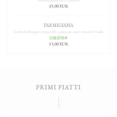
crumble parmesan & noisettes
15,00 EUR
PARMIGIANA
Gratin d’aubergines. mozzarella. parmesan. sauce tomate & basilic
过敏原清单
13,00 EUR
PRIMI PIATTI